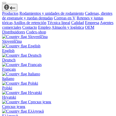
Productos
Rodamientos y unidades de rodamiento
Cadenas, dientes
de engranaje y ruedas dentadas
Correas en V
Retenes y juntas
tóricas
Anillos de retención
Técnica lineal
Calidad
Empresa
Agentes
comerciales
Contacto
Empleo
Almacén y logística
OEM
Distribuidores
Codex-shop
Slovenščina
English
Deutsch
Français
Italiano
Polski
Hrvatski
Српски језик
Ελληνικά