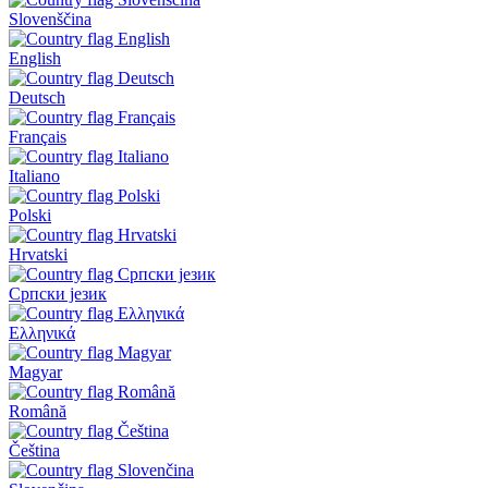
Slovenščina
English
Deutsch
Français
Italiano
Polski
Hrvatski
Српски језик
Ελληνικά
Magyar
Română
Čeština