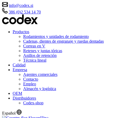
info@codex.si
386 (0)2 534 14 70
Productos
Rodamientos y unidades de rodamiento
Cadenas, dientes de engranaje y ruedas dentadas
Correas en V
Retenes y juntas tóricas
Anillos de retención
Técnica lineal
Calidad
Empresa
Agentes comerciales
Contacto
Empleo
Almacén y logística
OEM
Distribuidores
Codex-shop
Español