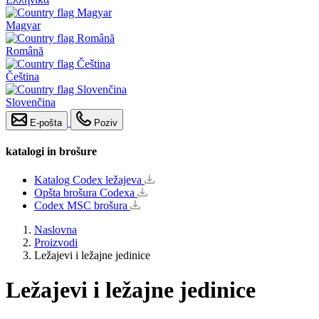
Magyar
Română
Čeština
Slovenčina
E-pošta
Poziv
katalogi in brošure
Katalog Codex ležajeva
Opšta brošura Codexa
Codex MSC brošura
Naslovna
Proizvodi
Ležajevi i ležajne jedinice
Ležajevi i ležajne jedinice