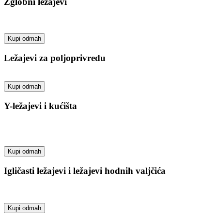
Zglobni ležajevi
Kupi odmah
Ležajevi za poljoprivredu
Kupi odmah
Y-ležajevi i kućišta
Kupi odmah
Igličasti ležajevi i ležajevi hodnih valjčića
Kupi odmah