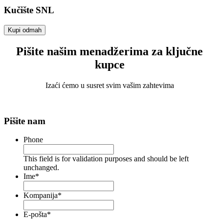
Kučište SNL
Kupi odmah
Pišite našim menadžerima za ključne
kupce
Izaći ćemo u susret svim vašim zahtevima
Pišite nam
Phone
This field is for validation purposes and should be left
unchanged.
Ime
*
Kompanija
*
E-pošta
*