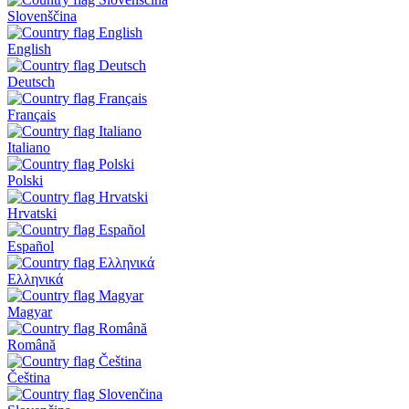
Slovenščina
English
Deutsch
Français
Italiano
Polski
Hrvatski
Español
Ελληνικά
Magyar
Română
Čeština