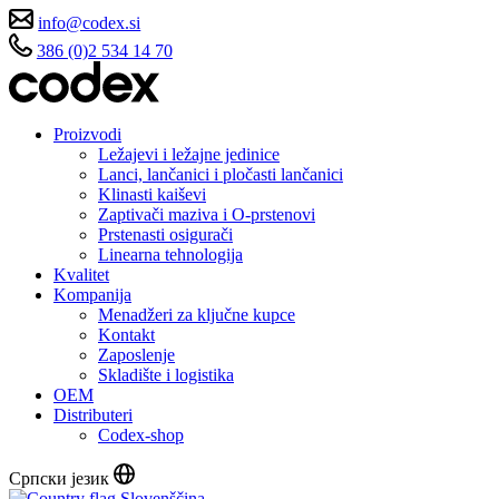
info@codex.si
386 (0)2 534 14 70
Proizvodi
Ležajevi i ležajne jedinice
Lanci, lančanici i pločasti lančanici
Klinasti kaiševi
Zaptivači maziva i O-prstenovi
Prstenasti osigurači
Linearna tehnologija
Kvalitet
Kompanija
Menadžeri za ključne kupce
Kontakt
Zaposlenje
Skladište i logistika
OEM
Distributeri
Codex-shop
Српски језик