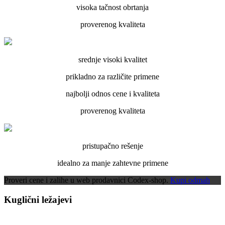
visoka tačnost obrtanja
proverenog kvaliteta
srednje visoki kvalitet
prikladno za različite primene
najbolji odnos cene i kvaliteta
proverenog kvaliteta
pristupačno rešenje
idealno za manje zahtevne primene
Proveri cene i zalihe u web prodavnici Codex-shop.
Kupi odmah
Kuglični ležajevi