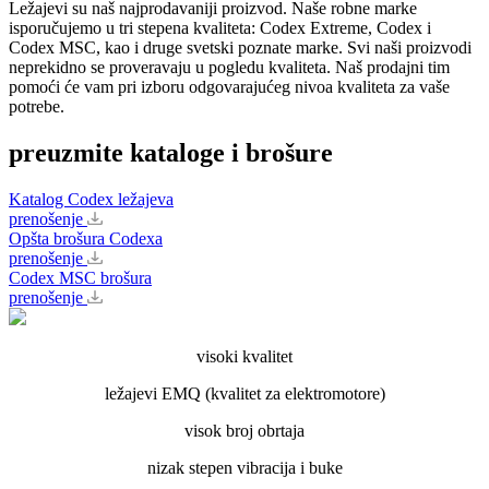
Ležajevi su naš najprodavaniji proizvod. Naše robne marke
isporučujemo u tri stepena kvaliteta: Codex Extreme, Codex i
Codex MSC, kao i druge svetski poznate marke. Svi naši proizvodi
neprekidno se proveravaju u pogledu kvaliteta. Naš prodajni tim
pomoći će vam pri izboru odgovarajućeg nivoa kvaliteta za vaše
potrebe.
preuzmite kataloge i brošure
Katalog Codex ležajeva
prenošenje
Opšta brošura Codexa
prenošenje
Codex MSC brošura
prenošenje
visoki kvalitet
ležajevi EMQ (kvalitet za elektromotore)
visok broj obrtaja
nizak stepen vibracija i buke