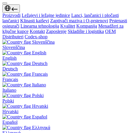
Proizvodi
Ležajevi i ležajne jedinice
Lanci, lančanici i pločasti
lančanici
Klinasti kaiševi
Zaptivači maziva i O-prstenovi
Prstenasti
osigurači
Linearna tehnologija
Kvalitet
Kompanija
Menadžeri za
ključne kupce
Kontakt
Zaposlenje
Skladište i logistika
OEM
Distributeri
Codex-shop
Slovenščina
English
Deutsch
Français
Italiano
Polski
Hrvatski
Español
Ελληνικά