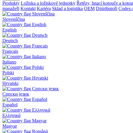
Produkty
Ložiska a ložiskové jednotky
Řetězy, hnací kotouče a koto
manažeři
Kontakt
Kariéra
Sklad a logistika
OEM
Distributoři
Codex-
Slovenščina
English
Deutsch
Français
Italiano
Polski
Hrvatski
Српски језик
Español
Ελληνικά
Magyar