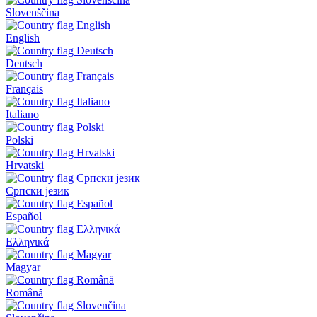
Slovenščina
English
Deutsch
Français
Italiano
Polski
Hrvatski
Српски језик
Español
Ελληνικά
Magyar
Română