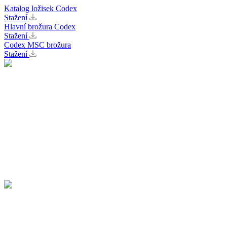
Katalog ložisek Codex
Stažení
Hlavní brožura Codex
Stažení
Codex MSC brožura
Stažení