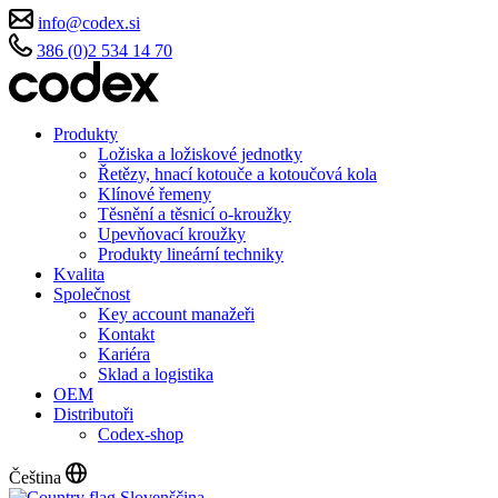
info@codex.si
386 (0)2 534 14 70
Produkty
Ložiska a ložiskové jednotky
Řetězy, hnací kotouče a kotoučová kola
Klínové řemeny
Těsnění a těsnicí o-kroužky
Upevňovací kroužky
Produkty lineární techniky
Kvalita
Společnost
Key account manažeři
Kontakt
Kariéra
Sklad a logistika
OEM
Distributoři
Codex-shop
Čeština