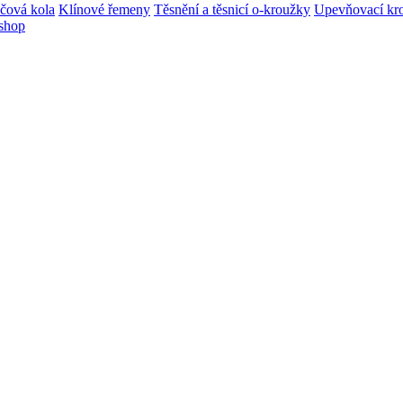
učová kola
Klínové řemeny
Těsnění a těsnicí o-kroužky
Upevňovací kr
shop