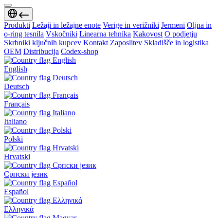
Produkti
Ležaji in ležajne enote
Verige in verižniki
Jermeni
Oljna in
o-ring tesnila
Vskočniki
Linearna tehnika
Kakovost
O podjetju
Skrbniki ključnih kupcev
Kontakt
Zaposlitev
Skladišče in logistika
OEM
Distribucija
Codex-shop
English
Deutsch
Français
Italiano
Polski
Hrvatski
Српски језик
Español
Ελληνικά