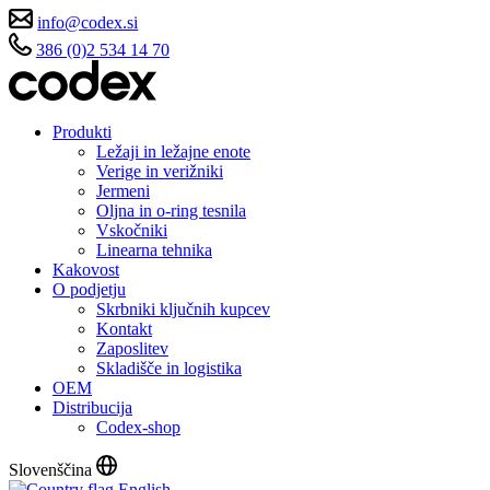
info@codex.si
386 (0)2 534 14 70
Produkti
Ležaji in ležajne enote
Verige in verižniki
Jermeni
Oljna in o-ring tesnila
Vskočniki
Linearna tehnika
Kakovost
O podjetju
Skrbniki ključnih kupcev
Kontakt
Zaposlitev
Skladišče in logistika
OEM
Distribucija
Codex-shop
Slovenščina