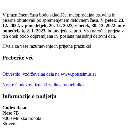
V prazničnem času bodo skladišče, maloprodajna trgovina in
pisarne obratovali po spremenjenem delovnem času. V
petek, 23.
12. 2022, v ponedeljek, 26. 12. 2022, v petek, 30. 12. 2022 in v
ponedeljek, 2. 1. 2023,
bo podjetje zaprto. Vsa naročila prejeta v
teh dneh bodo odpremljena in poslana naslednji delovni dan.
Hvala za vaše razumevanje in prijetne praznike!
Preberite več
Obvestilo: vzdrževalna dela na www.potissimus.si
Novo: Codexovi izdelki za linearno tehniko
Informacije o podjetju
Codex d.o.o.
Plese 7B
9000 Murska Sobota
Slovenia