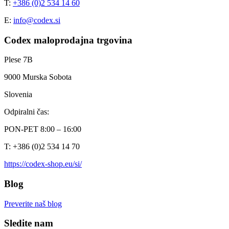
T:
+386 (0)2 534 14 60
E:
info@codex.si
Codex maloprodajna trgovina
Plese 7B
9000 Murska Sobota
Slovenia
Odpiralni čas:
PON-PET 8:00 – 16:00
T: +386 (0)2 534 14 70
https://codex-shop.eu/si/
Blog
Preverite naš blog
Sledite nam