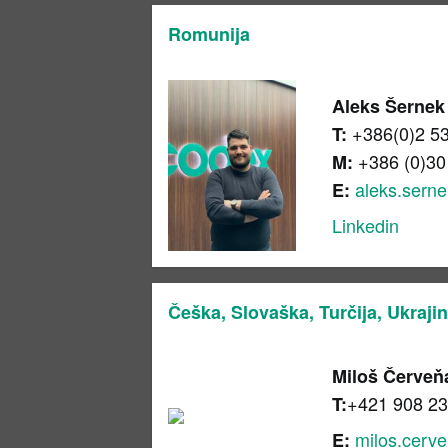
Romunija
Aleks Šernek
+386(0)2 5
T:
+386 (0)30
M:
aleks.sern
E:
Linkedin
Češka, Slovaška, Turčija, Ukraji
Miloš Červe
+421 908 23
T:
milos.cerv
E: