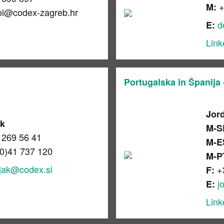
+
M:
ol
@codex-zagreb.hr
d
E:
Link
Portugalska in Španija -
Jord
ak
M-S
 269 56 41
M-E
0)41 737 120
M-P
njak@codex.si
+
F:
j
E:
Link