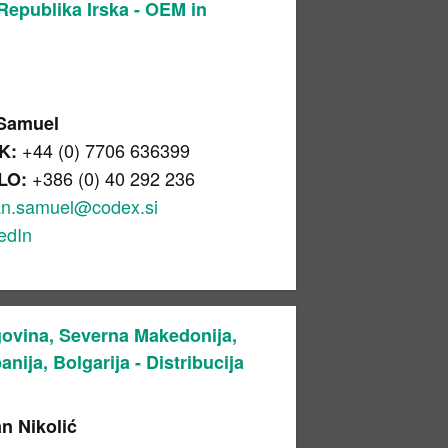
Republika Irska - OEM in
 Samuel
+44 (0) 7706 636399
K:
+386 (0) 40 292 236
LO:
an.samuel@codex.si
edIn
govina, Severna Makedonija,
nija, Bolgarija - Distribucija
n Nikolić