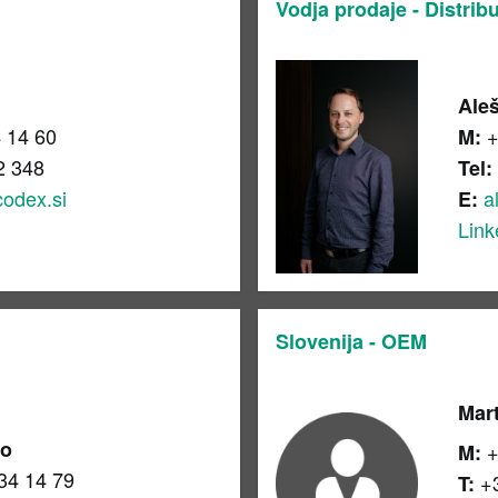
Vodja prodaje - Distribu
Ale
 14 60
+
M:
2 348
Tel:
codex.si
a
E:
Link
Slovenija - OEM
Mar
ko
+
M:
34 14 79
+3
T: