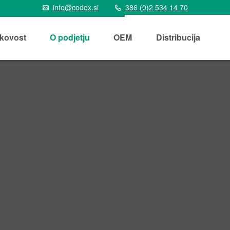
info@codex.si
386 (0)2 534 14 70
kovost
O podjetju
OEM
Distribucija