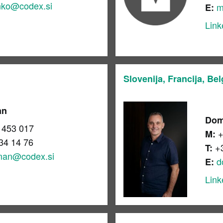
nko@codex.si
m
E:
Link
Slovenija, Francija, Bel
an
Dom
 453 017
+
M:
34 14 76
+
T:
man@codex.si
d
E:
Link