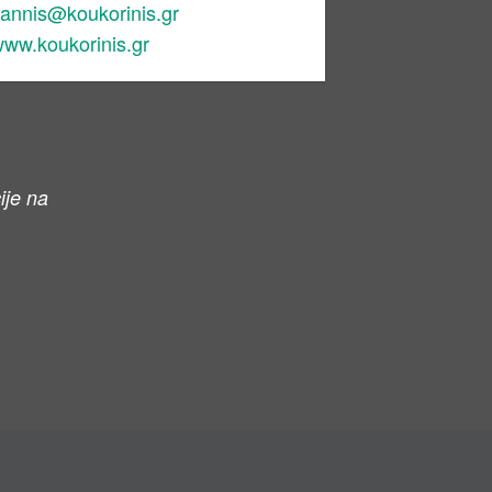
iannis@koukorinis.gr
ww.koukorinis.gr
ije na