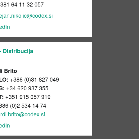
381 64 11 32 057
ejan.nikolic@codex.si
edIn
 Distribucija
i Brito
+386 (0)31 827 049
LO:
+34 620 937 355
S:
+351 915 057 919
T:
386 (0)2 534 14 74
ordi.brito@codex.si
edIn