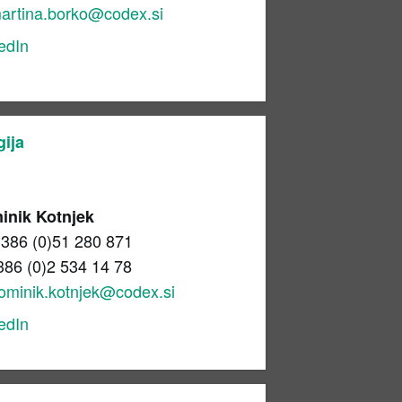
artina.borko@codex.si
edIn
gija
inik Kotnjek
386 (0)51 280 871
386 (0)2 534 14 78
ominik.kotnjek@codex.si
edIn