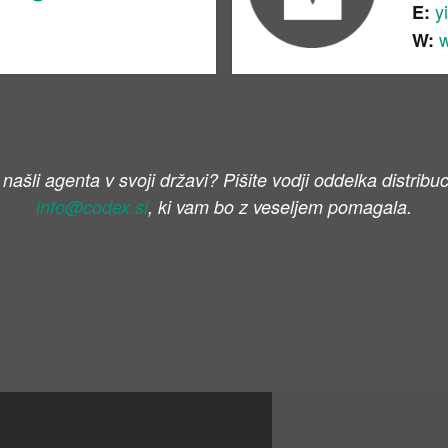
y
E:
w
W:
 našli agenta v svoji državi? Pišite vodji oddelka distribuc
info@codex.si
,
ki vam bo z veseljem pomagala.