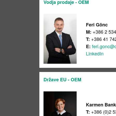
Vodja prodaje - OEM
Feri Gönc
+386 2 534
M:
+386 41 74
T:
feri.gonc@
E:
LinkedIn
Države EU - OEM
Karmen Ban
+386 (0)2 5
T: