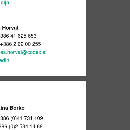
cija
š Horvat
386 41 625 653
+386 2 62 00 255
les.horvat@codex.si
edIn
tina Borko
386 (0)41 731 109
86 (0)2 534 14 68