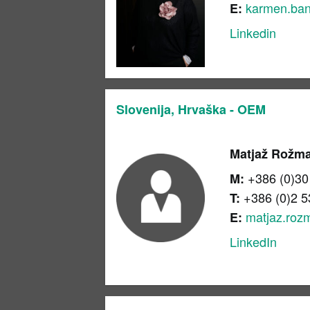
karmen.ba
E:
Linkedin
Slovenija, Hrvaška - OEM
Matjaž Rožm
+386 (0)30
M:
+386 (0)2 5
T:
matjaz.roz
E:
LinkedIn