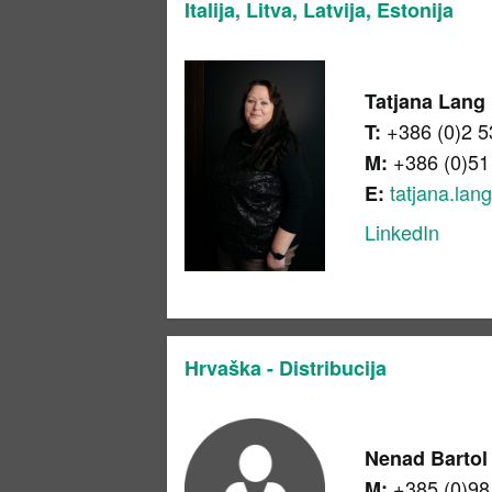
Italija, Litva, Latvija, Estonija
Tatjana Lang
+386 (0)2 5
T:
+386 (0)51
M:
tatjana.lan
E:
LinkedIn
Hrvaška - Distribucija
Nenad Bartol
+385 (0)98
M: