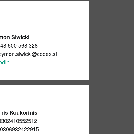
mon Siwicki
48 600 568 328
zymon.siwicki@codex.si
edIn
nis Koukorinis
0302410552512
0306932422915