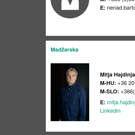
nenad
.
bart
E:
Madžarska
Mitja Hajdinj
+36
20
M-HU:
+386(
M-SLO:
mitja.hajdi
E:
LinkedIn