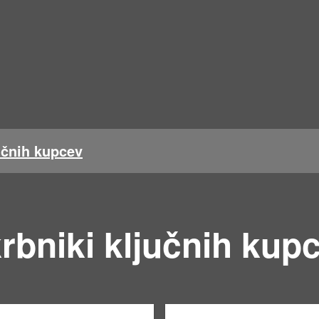
učnih kupcev
rbniki ključnih kup