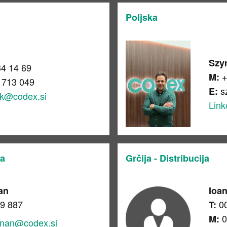
Poljska
Szy
34 14 69
+
M:
 713 049
s
E:
ek@codex.si
Link
na
Grčija - Distribucija
ňan
Ioan
9 887
0
T:
0
M:
enan@codex.si