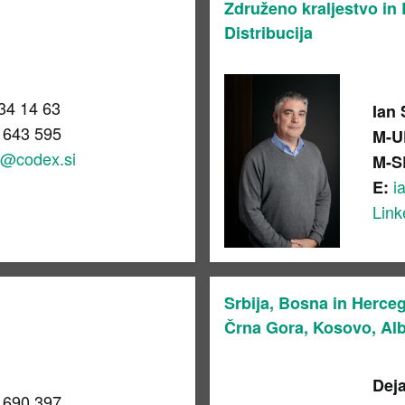
Združeno kraljestvo in 
Distribucija
34 14 63
Ian
 643 595
M-U
g@codex.si
M-S
i
E:
Link
Srbija, Bosna in Herce
Črna Gora, Kosovo, Alba
Deja
 690 397