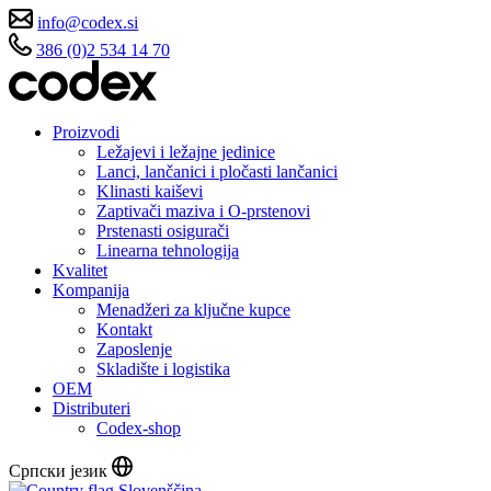
info@codex.si
386 (0)2 534 14 70
Proizvodi
Ležajevi i ležajne jedinice
Lanci, lančanici i pločasti lančanici
Klinasti kaiševi
Zaptivači maziva i O-prstenovi
Prstenasti osigurači
Linearna tehnologija
Kvalitet
Kompanija
Menadžeri za ključne kupce
Kontakt
Zaposlenje
Skladište i logistika
OEM
Distributeri
Codex-shop
Српски језик