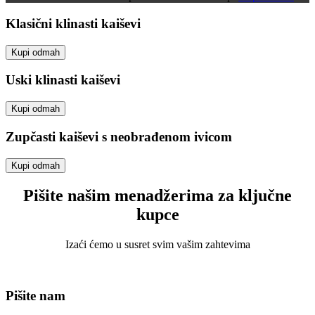
Klasični klinasti kaiševi
Kupi odmah
Uski klinasti kaiševi
Kupi odmah
Zupčasti kaiševi s neobrađenom ivicom
Kupi odmah
Pišite našim menadžerima za ključne
kupce
Izaći ćemo u susret svim vašim zahtevima
Pišite nam