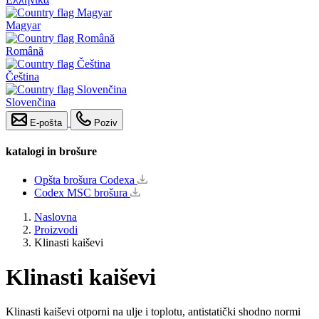
Magyar
Română
Čeština
Slovenčina
E-pošta
Poziv
katalogi in brošure
Opšta brošura Codexa
Codex MSC brošura
Naslovna
Proizvodi
Klinasti kaiševi
Klinasti kaiševi
Klinasti kaiševi otporni na ulje i toplotu, antistatički shodno normi