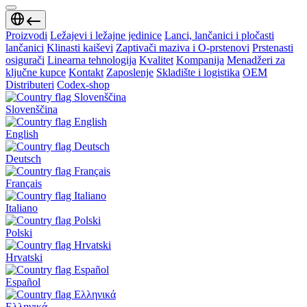
Proizvodi
Ležajevi i ležajne jedinice
Lanci, lančanici i pločasti
lančanici
Klinasti kaiševi
Zaptivači maziva i O-prstenovi
Prstenasti
osigurači
Linearna tehnologija
Kvalitet
Kompanija
Menadžeri za
ključne kupce
Kontakt
Zaposlenje
Skladište i logistika
OEM
Distributeri
Codex-shop
Slovenščina
English
Deutsch
Français
Italiano
Polski
Hrvatski
Español
Ελληνικά