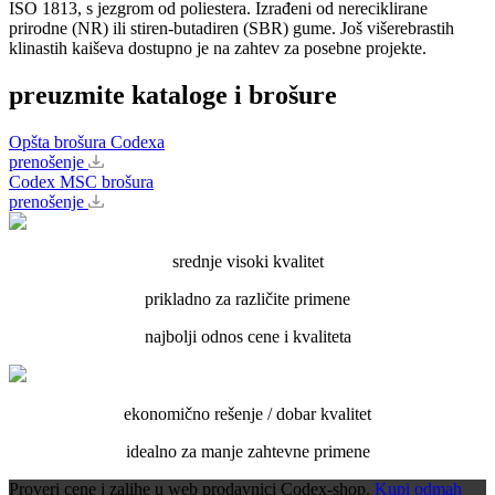
ISO 1813, s jezgrom od poliestera. Izrađeni od nereciklirane
prirodne (NR) ili stiren-butadiren (SBR) gume. Još višerebrastih
klinastih kaiševa dostupno je na zahtev za posebne projekte.
preuzmite kataloge i brošure
Opšta brošura Codexa
prenošenje
Codex MSC brošura
prenošenje
srednje visoki kvalitet
prikladno za različite primene
najbolji odnos cene i kvaliteta
ekonomično rešenje / dobar kvalitet
idealno za manje zahtevne primene
Proveri cene i zalihe u web prodavnici Codex-shop.
Kupi odmah