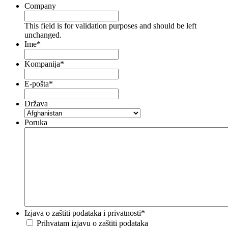
Company
This field is for validation purposes and should be left
unchanged.
Ime
*
Kompanija
*
E-pošta
*
Država
Poruka
Izjava o zaštiti podataka i privatnosti
*
Prihvatam izjavu o zaštiti podataka