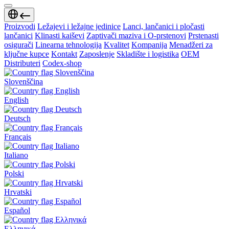
Proizvodi
Ležajevi i ležajne jedinice
Lanci, lančanici i pločasti
lančanici
Klinasti kaiševi
Zaptivači maziva i O-prstenovi
Prstenasti
osigurači
Linearna tehnologija
Kvalitet
Kompanija
Menadžeri za
ključne kupce
Kontakt
Zaposlenje
Skladište i logistika
OEM
Distributeri
Codex-shop
Slovenščina
English
Deutsch
Français
Italiano
Polski
Hrvatski
Español
Ελληνικά