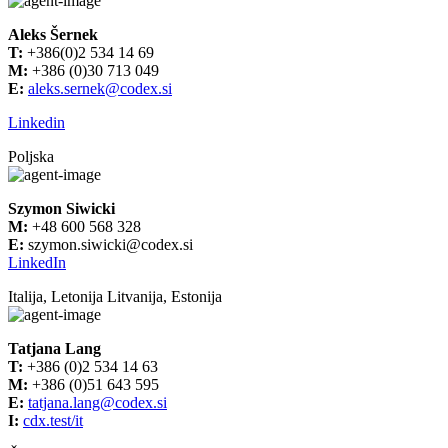
Aleks Šernek
T:
+386(0)2 534 14 69
M:
+386 (0)30 713 049
E:
aleks.sernek@codex.si
Linkedin
Poljska
Szymon Siwicki
M:
+48 600 568 328
E:
szymon.siwicki@codex.si
LinkedIn
Italija, Letonija Litvanija, Estonija
Tatjana Lang
T:
+386 (0)2 534 14 63
M:
+386 (0)51 643 595
E:
tatjana.lang@codex.si
I:
cdx.test/it