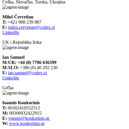
Češka, Slovačka, Turska, Ukrajina
Miloš Červeňan
T:
+421 908 239 887
E:
milos.cervenan@codex.si
LinkedIn
UK i Republika Irska
Ian Samuel
M-UK:
+44 (0) 7706 636399
M-SLO:
+386 (0) 40 292 236
E:
ian.samuel@codex.si
LinkedIn
Grčka
Ioannis Koukorinis
T:
00302410552512
M:
00306932422915
E:
yiannis@koukorinis.gr
W:
www.koukorinis.gr