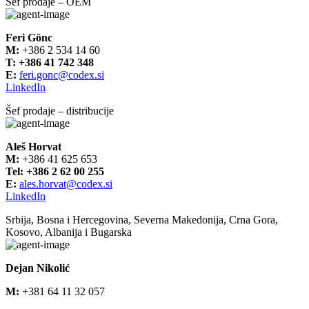
Šef prodaje – OEM
Feri Gönc
M:
+386 2 534 14 60
T:
+386 41 742 348
E:
feri.gonc@codex.si
LinkedIn
Šef prodaje – distribucije
Aleš Horvat
M:
+386 41 625 653
Tel:
+386 2 62 00 255
E:
ales.horvat@codex.si
LinkedIn
Srbija, Bosna i Hercegovina, Severna Makedonija, Crna Gora,
Kosovo, Albanija i Bugarska
Dejan Nikolić
M:
+381 64 11 32 057