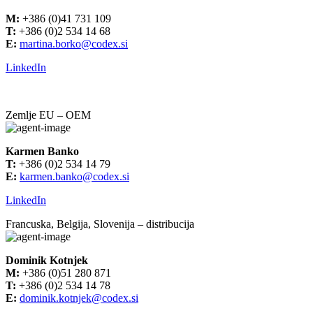
M:
+386 (0)41 731 109
T:
+386 (0)2 534 14 68
E:
martina.borko@codex.si
LinkedIn
Zemlje EU – OEM
Karmen Banko
T:
+386 (0)2 534 14 79
E:
karmen.banko@codex.si
LinkedIn
Francuska, Belgija, Slovenija – distribucija
Dominik Kotnjek
M:
+386 (0)51 280 871
T:
+386 (0)2 534 14 78
E:
dominik.kotnjek@codex.si