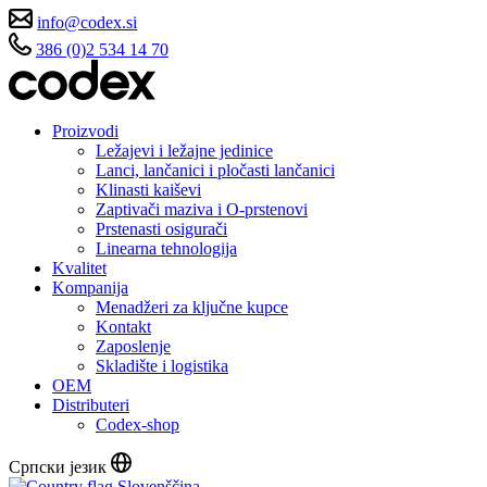
info@codex.si
386 (0)2 534 14 70
Proizvodi
Ležajevi i ležajne jedinice
Lanci, lančanici i pločasti lančanici
Klinasti kaiševi
Zaptivači maziva i O-prstenovi
Prstenasti osigurači
Linearna tehnologija
Kvalitet
Kompanija
Menadžeri za ključne kupce
Kontakt
Zaposlenje
Skladište i logistika
OEM
Distributeri
Codex-shop
Српски језик