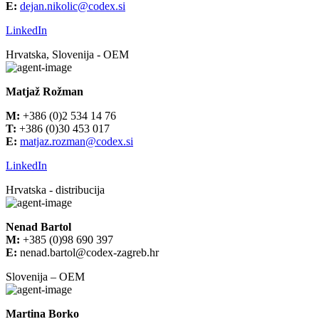
E:
dejan.nikolic@codex.si
LinkedIn
Hrvatska, Slovenija - OEM
Matjaž Rožman
M:
+386 (0)2 534 14 76
T:
+386 (0)30 453 017
E:
matjaz.rozman@codex.si
LinkedIn
Hrvatska - distribucija
Nenad Bartol
M:
+385 (0)98 690 397
E:
nenad
.
bartol
@codex-zagreb.hr
Slovenija – OEM
Martina Borko