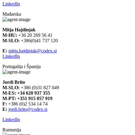
LinkedIn
Mađarska
Mitja Hajdinjak
M-HU:
+36
20 269 56 41
M-SLO:
+386(0)41 737 120
E:
mitja.hajdinjak@codex.si
LinkedIn
Portugalija i Španija
Jordi Brito
M-SLO:
+386 (0)31 827 049
M-ES:
+34 620 937 355
M-PT:
+351 915 057 919
F:
+386 (0)2 534 14 74
E:
jordi.brito@codex.si
LinkedIn
Rumunija