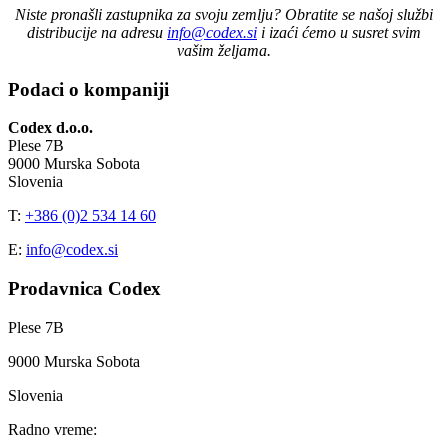
Niste pronašli zastupnika za svoju zemlju? Obratite se našoj službi
distribucije na adresu
info@codex.si
i izaći ćemo u susret svim
vašim željama.
Podaci o kompaniji
Codex d.o.o.
Plese 7B
9000 Murska Sobota
Slovenia
T:
+386 (0)2 534 14 60
E:
info@codex.si
Prodavnica Codex
Plese 7B
9000 Murska Sobota
Slovenia
Radno vreme: