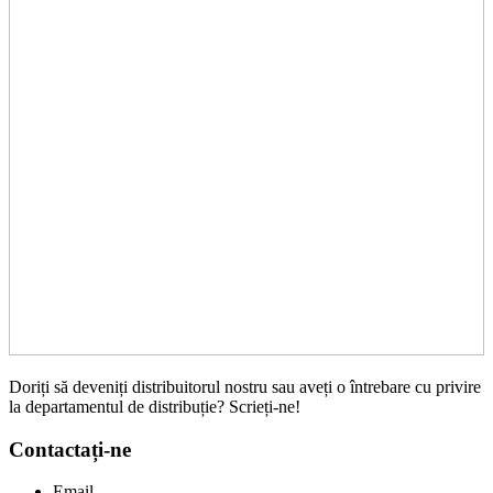
Doriți să deveniți distribuitorul nostru sau aveți o întrebare cu privire
la departamentul de distribuție? Scrieți-ne!
Contactați-ne
Email