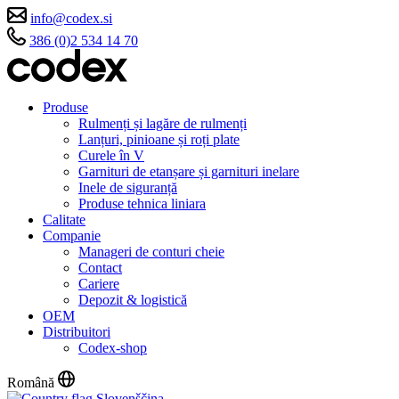
info@codex.si
386 (0)2 534 14 70
Produse
Rulmenți și lagăre de rulmenți
Lanțuri, pinioane și roți plate
Curele în V
Garnituri de etanșare și garnituri inelare
Inele de siguranță
Produse tehnica liniara
Calitate
Companie
Manageri de conturi cheie
Contact
Cariere
Depozit & logistică
OEM
Distribuitori
Codex-shop
Română