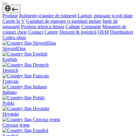
Produse
Rulmenți și lagăre de rulmenți
Lanțuri, pinioane și roți plate
Curele în V
Garnituri de etanșare și garnituri inelare
Inele de
siguranță
Produse tehnica liniara
Calitate
Companie
Manageri de
conturi cheie
Contact
Cariere
Depozit & logistică
OEM
Distribuitori
Codex-shop
Slovenščina
English
Deutsch
Français
Italiano
Polski
Hrvatski
Српски језик
Español