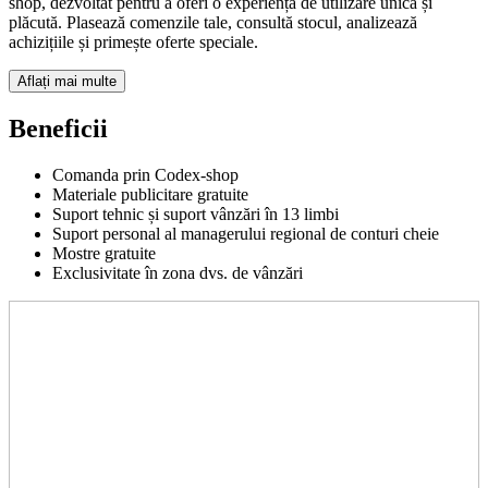
shop, dezvoltat pentru a oferi o experiență de utilizare unică și
plăcută. Plasează comenzile tale, consultă stocul, analizează
achizițiile și primește oferte speciale.
Aflați mai multe
Beneficii
Comanda prin Codex-shop
Materiale publicitare gratuite
Suport tehnic și suport vânzări în 13 limbi
Suport personal al managerului regional de conturi cheie
Mostre gratuite
Exclusivitate în zona dvs. de vânzări