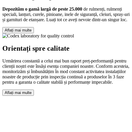
Depozităm o gamă largă de peste 25.000
de rulmenți, rulmenți
speciali, lanțuri, curele, pinioane, inele de siguranță, cleiuri, spray-uri
și garnituri de etanșare. Luați tot ce aveți nevoie dintr-un singur loc.
Aflați mai multe
Orientați spre calitate
Urmărirea constantă a celui mai bun raport preț-performanță pentru
clienții noștri este însăși esența companiei noastre. Conform acesteia,
monitorizăm și îmbunătățim în mod constant activitatea instalațiilor
noastre de producție prin inspecția continuă a produselor în 3 faze
pentru a garanta o calitate stabilă și performanțe impecabile.
Aflați mai multe