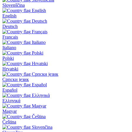
Slovenščina
English
Deutsch
Français
Italiano
Polski
Hrvatski
Српски језик
Español
Ελληνικά
Magyar
Čeština