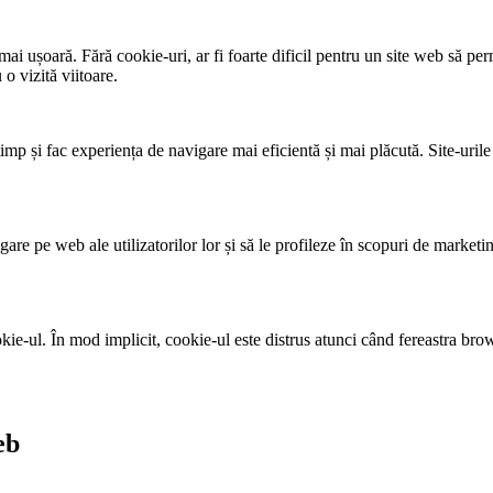
și mai ușoară. Fără cookie-uri, ar fi foarte dificil pentru un site web să 
 o vizită viitoare.
mp și fac experiența de navigare mai eficientă și mai plăcută. Site-urile
are pe web ale utilizatorilor lor și să le profileze în scopuri de marketi
kie-ul. În mod implicit, cookie-ul este distrus atunci când fereastra brows
eb