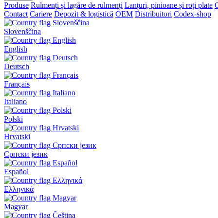
Produse
Rulmenți și lagăre de rulmenți
Lanțuri, pinioane și roți plate
C
Contact
Cariere
Depozit & logistică
OEM
Distribuitori
Codex-shop
Slovenščina
English
Deutsch
Français
Italiano
Polski
Hrvatski
Српски језик
Español
Ελληνικά
Magyar