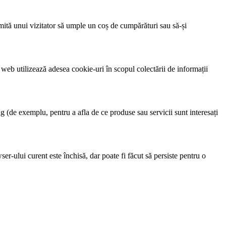
permită unui vizitator să umple un coș de cumpărături sau să-și
 web utilizează adesea cookie-uri în scopul colectării de informații
ng (de exemplu, pentru a afla de ce produse sau servicii sunt interesați
er-ului curent este închisă, dar poate fi făcut să persiste pentru o