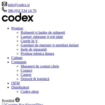
info@codex.si
386 (0)2 534 14 70
Produse
Rulmenți și lagăre de rulmenți
Lanțuri, pinioane și roți plate
Curele în V
Garnituri de etanșare și garnituri inelare
Inele de siguranță
Produse tehnica liniara
Calitate
Companie
Manageri de conturi cheie
Contact
Cariere
Depozit & logistică
OEM
Distribuitori
Codex-shop
Română