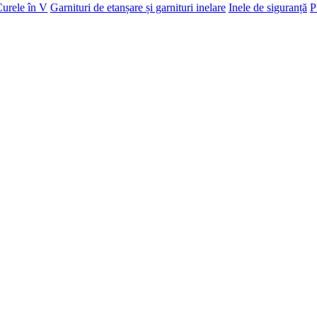
urele în V
Garnituri de etanșare și garnituri inelare
Inele de siguranță
P