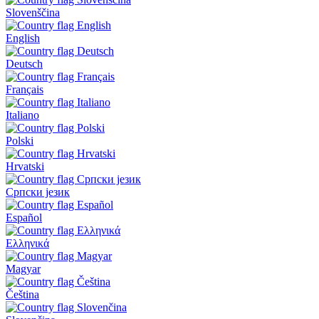
Slovenščina
English
Deutsch
Français
Italiano
Polski
Hrvatski
Српски језик
Español
Ελληνικά
Magyar
Čeština