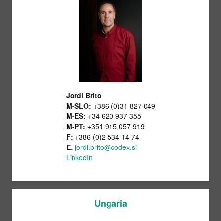
Jordi Brito
M-SLO:
+386 (0)31 827 049
M-ES:
+34 620 937 355
M-PT:
+351 915 057 919
F:
+386 (0)2 534 14 74
E:
jordi.brito@codex.si
LinkedIn
Ungaria