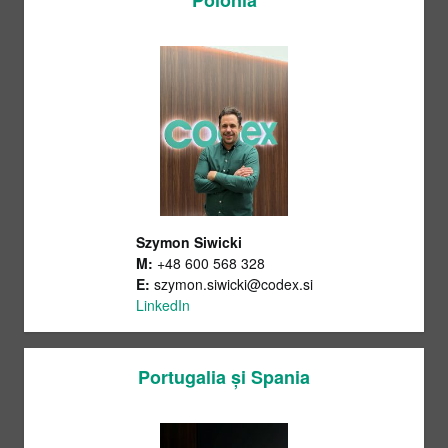
Szymon Siwicki
M:
+48 600 568 328
E:
szymon.siwicki@codex.si
LinkedIn
Portugalia și Spania