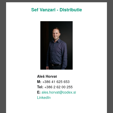
Sef Vanzari - Distributie
Aleš Horvat
M:
+386 41 625 653
Tel:
+386 2 62 00 255
E:
ales.horvat@codex.si
LinkedIn