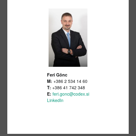
Feri Gönc
M:
+386 2 534 14 60
T:
+386 41 742 348
E:
feri.gonc@codex.si
LinkedIn