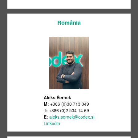
România
Aleks Šernek
M:
+386 (0)30 713 049
T:
+386 (0)2 534 14 69
E:
aleks.sernek@codex.si
Linkedin