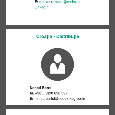
E:
matjaz.rozman@codex.si
LinkedIn
Croația - Distribuție
Nenad Bartol
M:
+385 (0)98 690 397
E:
nenad
.
bartol
@codex-zagreb.hr