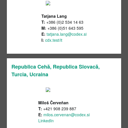
Tatjana Lang
T:
+386 (0)2 534 14 63
M:
+386 (0)51 643 595
E:
tatjana.lang@codex.si
I:
cdx.test/it
Republica Cehă, Republica Slovacă,
Turcia, Ucraina
Miloš Červeňan
T:
+421 908 239 887
E:
milos.cervenan@codex.si
LinkedIn