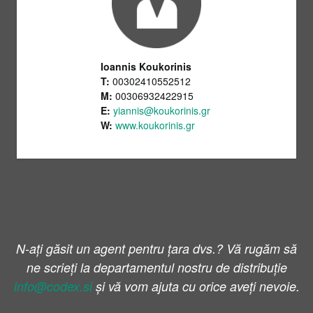
Ioannis Koukorinis
T:
00302410552512
M:
00306932422915
E:
yiannis@koukorinis.gr
W:
www.koukorinis.gr
N-ați găsit un agent pentru țara dvs.? Vă rugăm să
ne scrieți la departamentul nostru de distribuție
info@codex.si
și vă vom ajuta cu orice aveți nevoie.