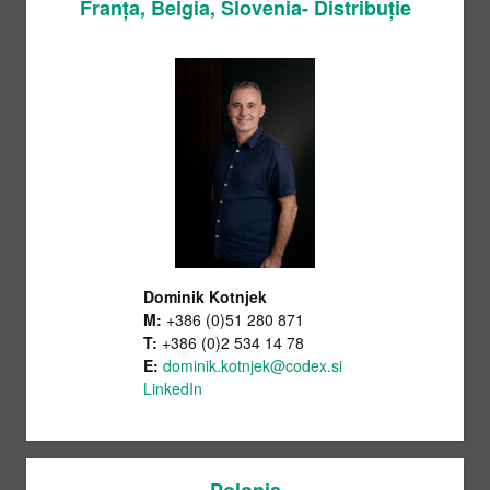
Franța, Belgia, Slovenia- Distribuție
Dominik Kotnjek
M:
+386 (0)51 280 871
T:
+386 (0)2 534 14 78
E:
dominik.kotnjek@codex.si
LinkedIn
Polonia