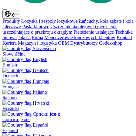
Produkty
Łożyska i zespoły łożyskowe
Łańcuchy, koła zębate i koła
talerzowe
Paski klinowe
Uszczelnienia olejowe i pierścienie
uszczelniające o przekroju okrągłym
Pierścienie ustalające
Technika
liniowa
Jakość
Firma
Menedżerowie kluczowych klientów
Kontakt
Kariera
Magazyn i logistyka
OEM
Dystrybutorzy
Codex-shop
Slovenščina
English
Deutsch
Français
Italiano
Hrvatski
Српски језик
Español