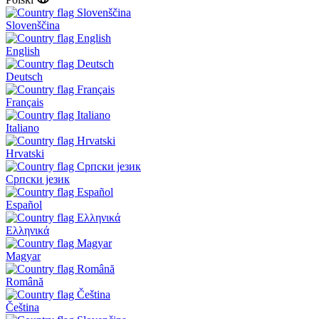
Slovenščina
English
Deutsch
Français
Italiano
Hrvatski
Српски језик
Español
Ελληνικά
Magyar
Română
Čeština