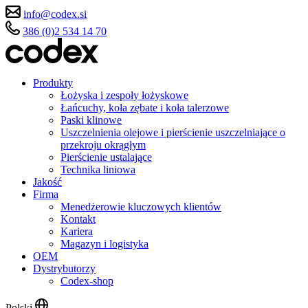
info@codex.si
386 (0)2 534 14 70
Produkty
Łożyska i zespoły łożyskowe
Łańcuchy, koła zębate i koła talerzowe
Paski klinowe
Uszczelnienia olejowe i pierścienie uszczelniające o
przekroju okrągłym
Pierścienie ustalające
Technika liniowa
Jakość
Firma
Menedżerowie kluczowych klientów
Kontakt
Kariera
Magazyn i logistyka
OEM
Dystrybutorzy
Codex-shop
Polski